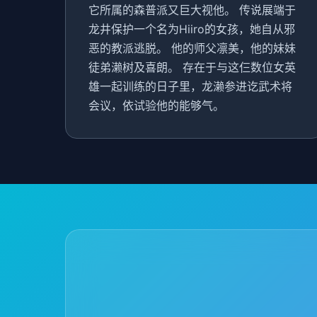
它所属的森普派又巨大视他。 传说展端于
龙井保护一个名为Hiiro的女孩，她自从邪
恶的教派逃脱。 他的师父凛美，他的妹妹
徒弟濑树及喜朗。 存在于与这仨数位女英
雄一起训练的日子里，龙濑参进讫武术将
会议，依试验他的能够气。