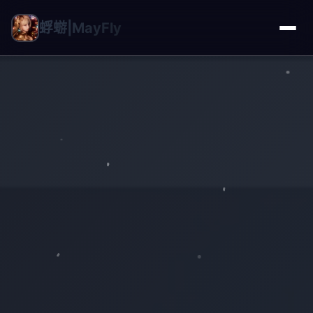
蜉蝣|MayFly